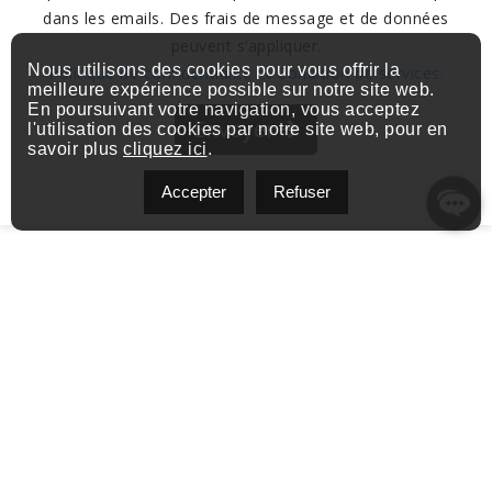
dans les emails. Des frais de message et de données
peuvent s’appliquer.
Nous utilisons des cookies pour vous offrir la
Politique de confidentialite et Condition de services.
meilleure expérience possible sur notre site web.
En poursuivant votre navigation, vous acceptez
Envoyer
l'utilisation des cookies par notre site web, pour en
savoir plus
cliquez ici
.
Accepter
Refuser
Contactez-moi
Québec, QC, Canada
Adresse:
vincent.deshaies@exprealty.com
Courriel:
(581) 849-2447
Téléphone: