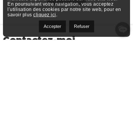
En poursuivant votre navigation, vous acceptez
l'utilisation des cookies par notre site web, pour en
savoir plus
cliquez ici
.
Accepter
Refuser
Contactez-moi
Québec, QC, Canada
Adresse:
vincent.deshaies@exprealty.com
Courriel:
(581) 849-2447
Téléphone: