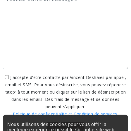
J'accepte d'être contacté par Vincent Deshaies par appel,
email et SMS. Pour vous désinscrire, vous pouvez répondre
'stop' à tout moment ou cliquer sur le lien de désinscription
dans les emails. Des frais de message et de données
peuvent s’appliquer.
Politique de confidentialite et Condition de services.
Nous utilisons des cookies pour vous offrir la
Envoyer
meilleure expérience possible sur notre site web.