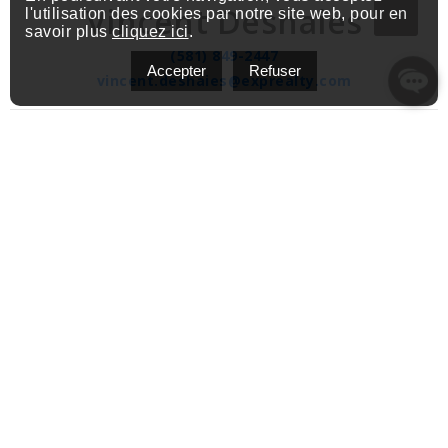
Vincent Deshaies
l'utilisation des cookies par notre site web, pour en
savoir plus
cliquez ici
.
(581) 849-2447
Accepter
Refuser
vincent.deshaies@exprealty.com