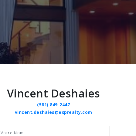
Vincent Deshaies
(581) 849-2447
vincent.deshaies@exprealty.com