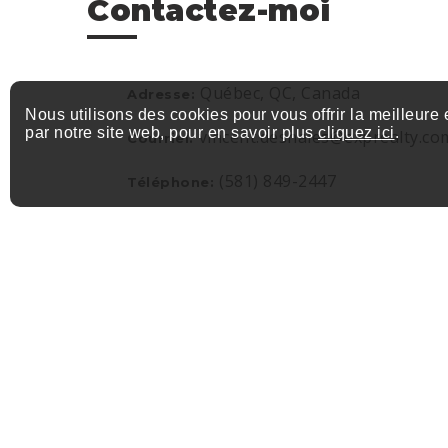
Contactez-moi
Québec, QC, Canada
Adresse:
Nous utilisons des cookies pour vous offrir la meilleure
par notre site web, pour en savoir plus
cliquez ici
.
vincent.deshaies@exprealty.co
Courriel:
(581) 849-2447
Téléphone: