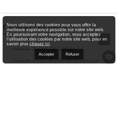
Contactez-moi
Nous utilisons des cookies pour vous offrir la
meilleure expérience possible sur notre site web.
En poursuivant votre navigation, vous acceptez
l'utilisation des cookies par notre site web, pour en
savoir plus
cliquez ici
.
Québec, QC, Canada
Adresse:
Accepter
Refuser
vincent.deshaies@exprealty.com
Courriel:
(581) 849-2447
Téléphone: