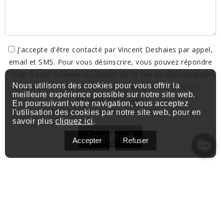
J'accepte d'être contacté par Vincent Deshaies par appel,
email et SMS. Pour vous désinscrire, vous pouvez répondre
'stop' à tout moment ou cliquer sur le lien de désinscription
Nous utilisons des cookies pour vous offrir la
dans les emails. Des frais de message et de données
meilleure expérience possible sur notre site web.
peuvent s’appliquer.
En poursuivant votre navigation, vous acceptez
Politique de confidentialite et Condition de services.
l'utilisation des cookies par notre site web, pour en
savoir plus
cliquez ici
.
Envoyer
Accepter
Refuser
Contactez-moi